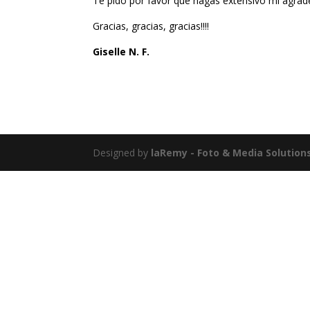
Te pido por favor que hagas extensivo mi agrade
Gracias, gracias, gracias!!!!
Giselle N. F.
Designed by
laRemy - Foto & Media Solution