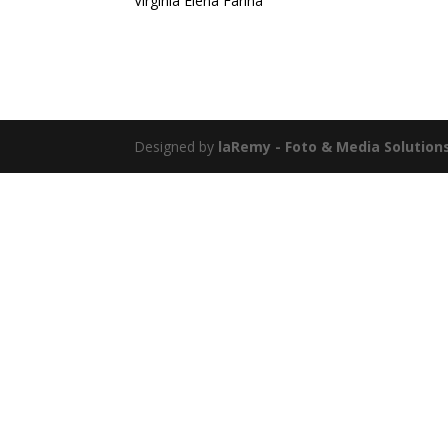
Virginia Elena Fariña
Designed by
laRemy - Foto & Media Solution